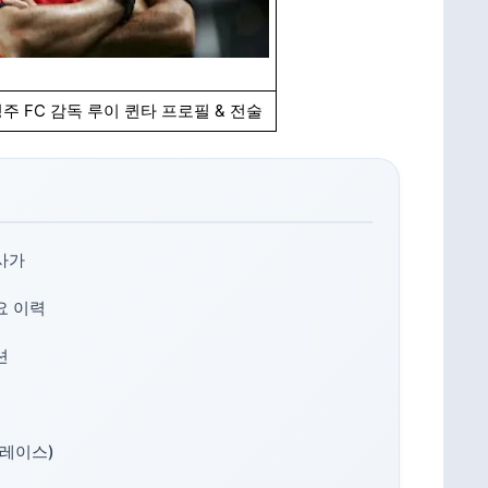
청주 FC 감독 루이 퀸타 프로필 & 전술
사가
요 이력
션
 레이스)