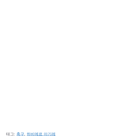
태그:
축구
,
하비에르 아기레