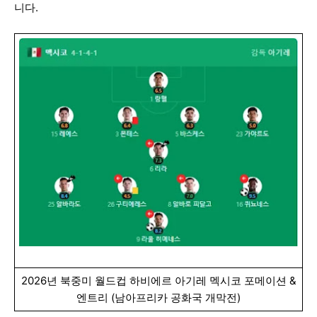
니다.
2026년 북중미 월드컵 하비에르 아기레 멕시코 포메이션 &
엔트리 (남아프리카 공화국 개막전)