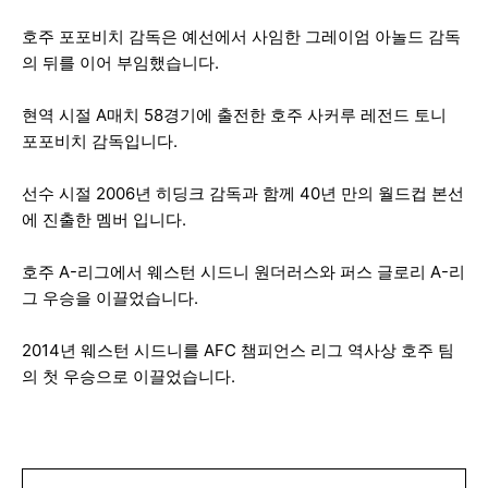
호주 포포비치 감독은 예선에서 사임한 그레이엄 아놀드 감독
의 뒤를 이어 부임했습니다.
현역 시절 A매치 58경기에 출전한 호주 사커루 레전드 토니
포포비치 감독입니다.
선수 시절 2006년 히딩크 감독과 함께 40년 만의 월드컵 본선
에 진출한 멤버 입니다.
호주 A-리그에서 웨스턴 시드니 원더러스와 퍼스 글로리 A-리
그 우승을 이끌었습니다.
2014년 웨스턴 시드니를 AFC 챔피언스 리그 역사상 호주 팀
의 첫 우승으로 이끌었습니다.