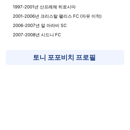
1997-2001년 산프레체 히로시마
2001-2006년 크리스탈 팰리스 FC (자유 이적)
2006-2007년 알 아라비 SC
2007-2008년 시드니 FC
토니 포포비치 프로필