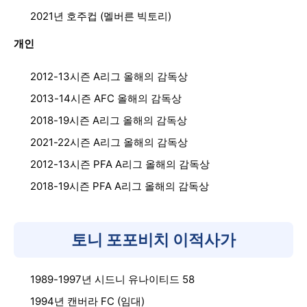
2021년 호주컵 (멜버른 빅토리)
개인
2012-13시즌 A리그 올해의 감독상
2013-14시즌 AFC 올해의 감독상
2018-19시즌 A리그 올해의 감독상
2021-22시즌 A리그 올해의 감독상
2012-13시즌 PFA A리그 올해의 감독상
2018-19시즌 PFA A리그 올해의 감독상
토니 포포비치 이적사가
1989-1997년 시드니 유나이티드 58
1994년 캔버라 FC (임대)