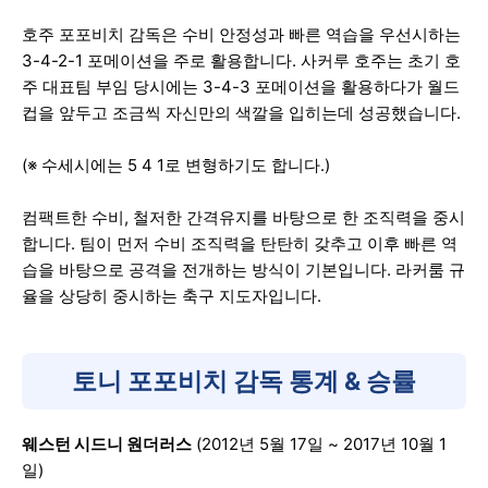
호주 포포비치 감독은 수비 안정성과 빠른 역습을 우선시하는
3-4-2-1 포메이션을 주로 활용합니다. 사커루 호주는 초기 호
주 대표팀 부임 당시에는 3-4-3 포메이션을 활용하다가 월드
컵을 앞두고 조금씩 자신만의 색깔을 입히는데 성공했습니다.
(※ 수세시에는 5 4 1로 변형하기도 합니다.)
컴팩트한 수비, 철저한 간격유지를 바탕으로 한 조직력을 중시
합니다. 팀이 먼저 수비 조직력을 탄탄히 갖추고 이후 빠른 역
습을 바탕으로 공격을 전개하는 방식이 기본입니다. 라커룸 규
율을 상당히 중시하는 축구 지도자입니다.
토니 포포비치 감독 통계 & 승률
웨스턴 시드니 원더러스
(2012년 5월 17일 ~ 2017년 10월 1
일)