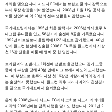
계약을 맺었습니다. 시드니 FC에서는 브란코 쿨리나 감독으로
부터 주장 완장을 이어받았습니다. 2008년 11월 11일 공식 은
퇴를 선언하며 약 20년의 선수 생활을 마감했습니다.
국가대표팀에서는 1995년 처음 발탁되서 2006년까지 호주 A
대표팀 유니폼을 입고 58경기에 출전해 8골을 기록했습니다.
1992년 바르셀로나 올림픽에 U23 대표로 참가했으며, 40년
만에 월드컵 본선에 진출한 2006 FIFA 독일 월드컵에서 사상
첫 16강 진출을 이룰 때 멤버 중 한 명입니다.
브라질과의 조별리그 1차전에 선발로 출전했으나 경기 도중
종아리 부상을 당해 40분 만에 마크 브레시아노와 교대했습니
다. 이 부상으로 호주의 사상 첫 16강전 이탈리아와의 경기에
는 출전하지 못했습니다. 월드컵 직후 파라과이와의 친선경기
를 끝으로 국가대표에서 은퇴했습니다.
은퇴 후 2008년부터 시드니 FC에서 코치로 지도자 커리어를
시작해 2009년에는 감독 대행을 맡기도 했습니다. 2011년 2
월 잉글랜드로 건너가 더기 프리드먼이 감독으로 선임된 크리