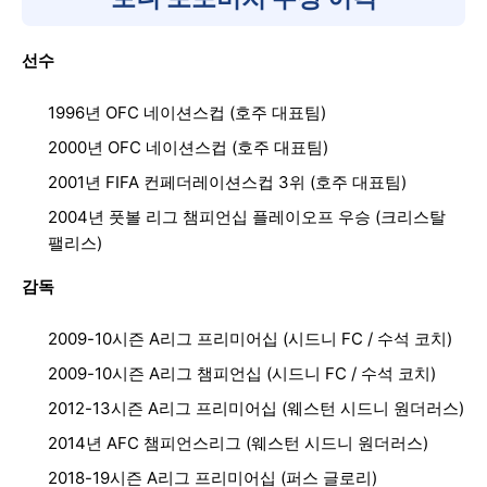
선수
1996년 OFC 네이션스컵 (호주 대표팀)
2000년 OFC 네이션스컵 (호주 대표팀)
2001년 FIFA 컨페더레이션스컵 3위 (호주 대표팀)
2004년 풋볼 리그 챔피언십 플레이오프 우승 (크리스탈
팰리스)
감독
2009-10시즌 A리그 프리미어십 (시드니 FC / 수석 코치)
2009-10시즌 A리그 챔피언십 (시드니 FC / 수석 코치)
2012-13시즌 A리그 프리미어십 (웨스턴 시드니 원더러스)
2014년 AFC 챔피언스리그 (웨스턴 시드니 원더러스)
2018-19시즌 A리그 프리미어십 (퍼스 글로리)