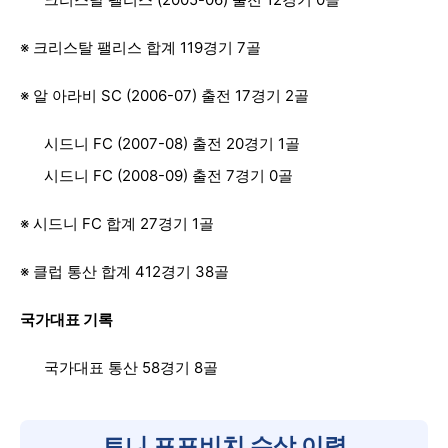
※ 크리스탈 팰리스 합계 119경기 7골
※ 알 아라비 SC (2006-07) 출전 17경기 2골
시드니 FC (2007-08) 출전 20경기 1골
시드니 FC (2008-09) 출전 7경기 0골
※ 시드니 FC 합계 27경기 1골
※ 클럽 통산 합계 412경기 38골
국가대표 기록
국가대표 통산 58경기 8골
토니 포포비치 수상 이력